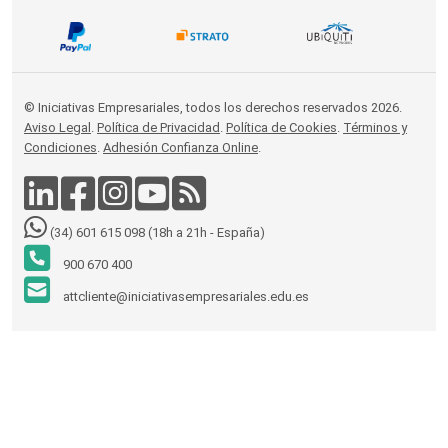
© Iniciativas Empresariales, todos los derechos reservados 2026.
Aviso Legal
.
Política de Privacidad
.
Política de Cookies
.
Términos y
Condiciones
.
Adhesión Confianza Online
.
(34) 601 615 098 (18h a 21h - España)
900 670 400
attcliente@iniciativasempresariales.edu.es