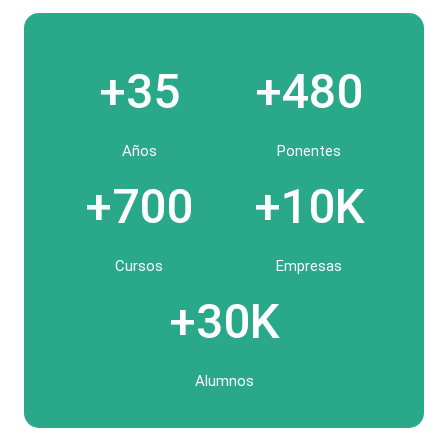
+35
+480
Años
Ponentes
+700
+10K
Cursos
Empresas
+30K
Alumnos