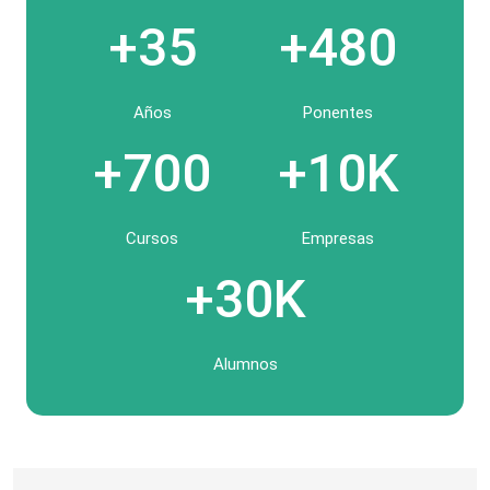
+35
+480
Años
Ponentes
+700
+10K
Cursos
Empresas
+30K
Alumnos