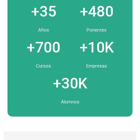
+35
+480
Años
Ponentes
+700
+10K
Cursos
Empresas
+30K
Alumnos