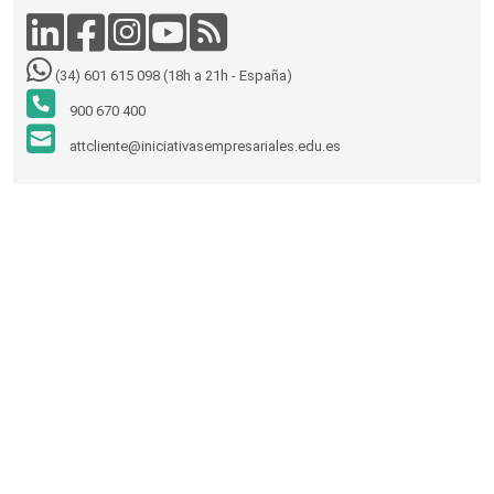
(34) 601 615 098 (18h a 21h - España)
900 670 400
attcliente@iniciativasempresariales.edu.es