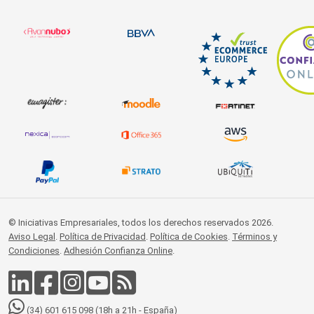
© Iniciativas Empresariales, todos los derechos reservados 2026.
Aviso Legal
.
Política de Privacidad
.
Política de Cookies
.
Términos y
Condiciones
.
Adhesión Confianza Online
.
(34) 601 615 098 (18h a 21h - España)