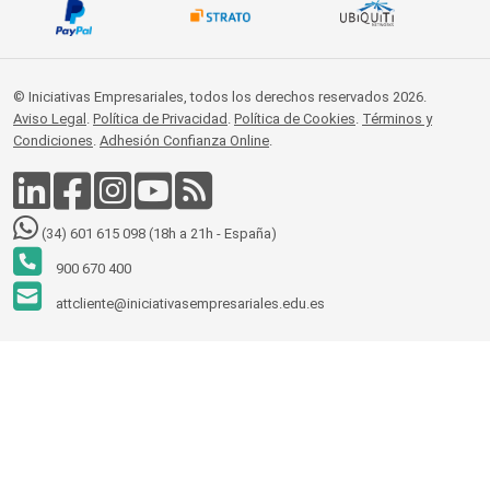
© Iniciativas Empresariales, todos los derechos reservados 2026.
Aviso Legal
.
Política de Privacidad
.
Política de Cookies
.
Términos y
Condiciones
.
Adhesión Confianza Online
.
(34) 601 615 098 (18h a 21h - España)
900 670 400
attcliente@iniciativasempresariales.edu.es