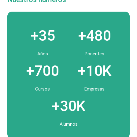
+35
+480
Años
Ponentes
+700
+10K
Cursos
Empresas
+30K
Alumnos