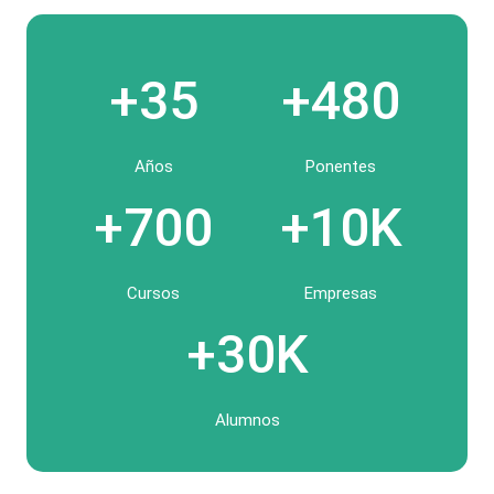
+35
+480
Años
Ponentes
+700
+10K
Cursos
Empresas
+30K
Alumnos